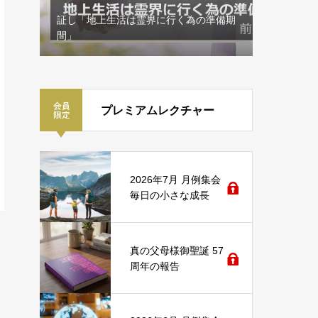
証し「地上生活は霊界に行く為の準備期
間」
祝福懇談
プレミアムレクチャー
2026年7月 月例集会
毎日の小さな成長
真の父母様御聖誕 57
周年の報告