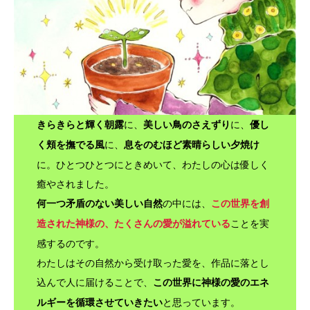
に、
に、
きらきらと輝く朝露
美しい鳥のさえずり
優し
に、
く頬を撫でる風
息をのむほど素晴らしい夕焼け
に。ひとつひとつにときめいて、わたしの心は優しく
癒やされました。
の中には、
何一つ矛盾のない美しい自然
この世界を創
ことを実
造された神様の、たくさんの愛が溢れている
感するのです。
わたしはその自然から受け取った愛を、作品に落とし
込んで人に届けることで、
この世界に神様の愛のエネ
と思っています。
ルギーを循環させていきたい