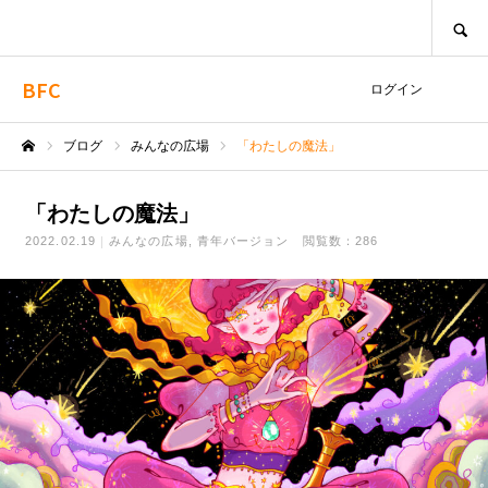
SEARCH
BFC
ログイン
ブログ
みんなの広場
「わたしの魔法」
ホーム
「わたしの魔法」
2022.02.19
みんなの広場
青年バージョン
閲覧数：286