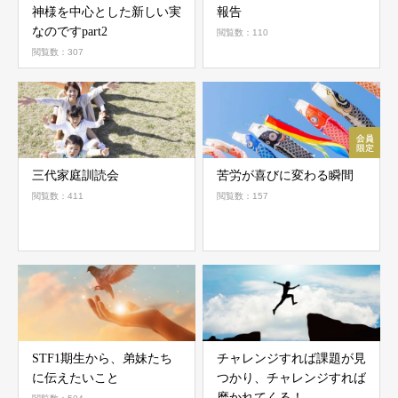
神様を中心とした新しい実
報告
なのですpart2
閲覧数：110
閲覧数：307
三代家庭訓読会
苦労が喜びに変わる瞬間
閲覧数：411
閲覧数：157
STF1期生から、弟妹たち
チャレンジすれば課題が見
に伝えたいこと
つかり、チャレンジすれば
磨かれてくる！