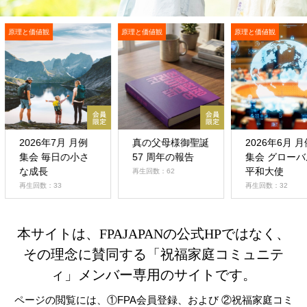
理と価値観
原理と価値観
原理と価値観
2026年7月 月例
真の父母様御聖誕
2026年6月 月例
集会 毎日の小さ
57 周年の報告
集会 グローバル
な成長
平和大使
再生回数：62
再生回数：33
再生回数：32
本サイトは、FPAJAPANの公式HPではなく、
その理念に賛同する「祝福家庭コミュニテ
ィ」メンバー専用のサイトです。
ページの閲覧には、①FPA会員登録、および ②祝福家庭コミ