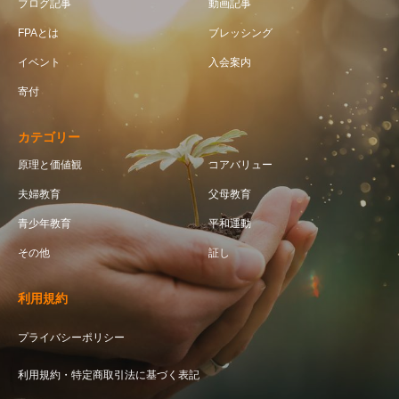
ブログ記事
動画記事
FPAとは
ブレッシング
イベント
入会案内
寄付
カテゴリー
原理と価値観
コアバリュー
夫婦教育
父母教育
青少年教育
平和運動
その他
証し
利用規約
プライバシーポリシー
利用規約・特定商取引法に基づく表記