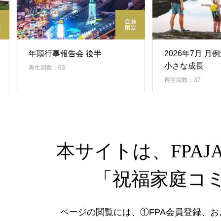
年頭行事報告会 後半
2026年7月 月例集会
小さな成長
再生回数：63
再生回数：37
本サイトは、FPA
「祝福家庭コ
ページの閲覧には、①FPA会員登録、