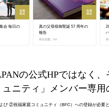
 毎日の
真の父母様御聖誕 57 周年の
2026
報告
バル平
再生回数：64
再生回数：
JAPANの公式HPではなく
ミュニティ」メンバー専用
および ②祝福家庭コミュニティ（BFC）への登録が必要