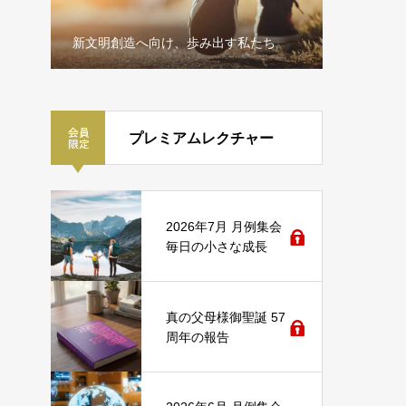
新文明創造へ向け、歩み出す私たち
第2回米国ファミリー
プレミアムレクチャー
2026年7月 月例集会
毎日の小さな成長
真の父母様御聖誕 57
周年の報告