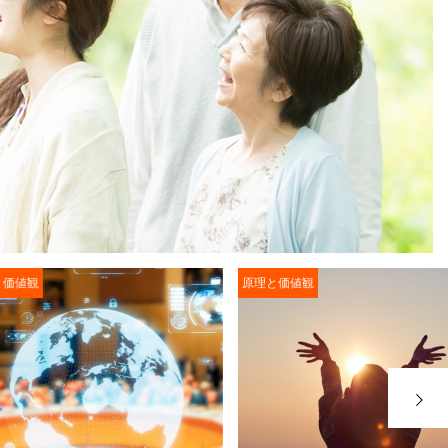
原理と価値観
›