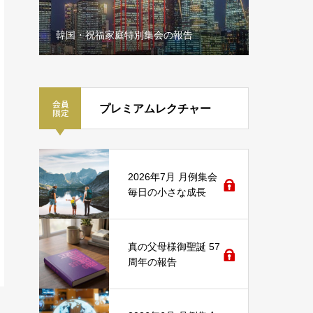
韓国・祝福家庭特別集会の報告
3月 会長
プレミアムレクチャー
2026年7月 月例集会
毎日の小さな成長
真の父母様御聖誕 57
周年の報告