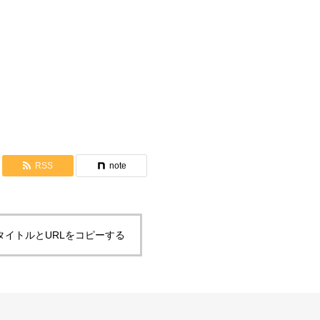
祝福懇談会ミニ講座
RSS
note
タイトルとURLをコピーする