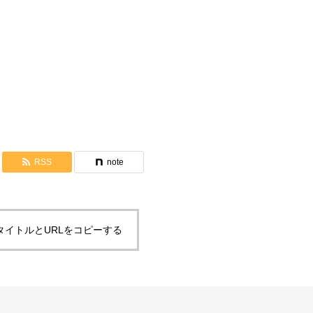
埼玉SEIBUコミュニティ紹介
RSS
note
タイトルとURLをコピーする