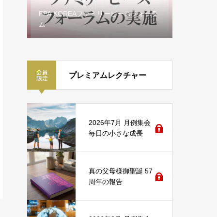
FPA KOREAファミリーピースフォーラ
ム
神主権国
プレミアムレクチャー
2026年7月 月例集会
毎日の小さな成長
真の父母様御聖誕 57
周年の報告