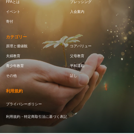
FPAとは
ブレッシング
イベント
入会案内
寄付
カテゴリー
原理と価値観
コアバリュー
夫婦教育
父母教育
青少年教育
平和運動
その他
証し
利用規約
プライバシーポリシー
利用規約・特定商取引法に基づく表記