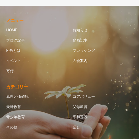
メニュー
HOME
お知らせ
ブログ記事
動画記事
FPAとは
ブレッシング
イベント
入会案内
寄付
カテゴリー
原理と価値観
コアバリュー
夫婦教育
父母教育
青少年教育
平和運動
その他
証し