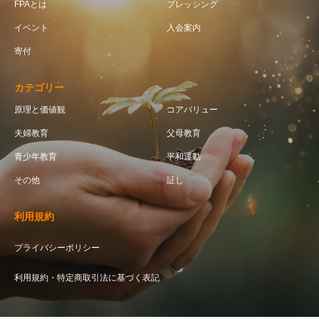
FPAとは
ブレッシング
イベント
入会案内
寄付
カテゴリー
原理と価値観
コアバリュー
夫婦教育
父母教育
青少年教育
平和運動
その他
証し
利用規約
プライバシーポリシー
利用規約・特定商取引法に基づく表記