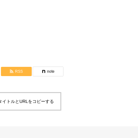
沼津コミュニティの紹介
RSS
note
タイトルとURLをコピーする