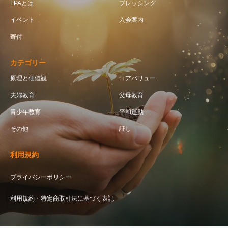
FPAとは
ブレッシング
イベント
入会案内
寄付
カテゴリー
原理と価値観
コアバリュー
夫婦教育
父母教育
青少年教育
平和運動
その他
証し
利用規約
プライバシーポリシー
利用規約・特定商取引法に基づく表記