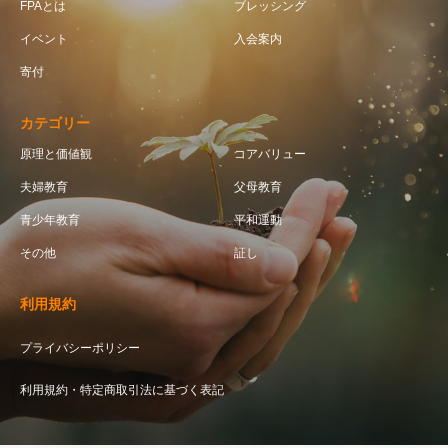
FPAとは
ブレッシング
イベント
入会案内
寄付
カテゴリー
原理と価値観
コアバリュー
夫婦教育
父母教育
青少年教育
平和運動
その他
証し
利用規約
プライバシーポリシー
利用規約・特定商取引法に基づく表記