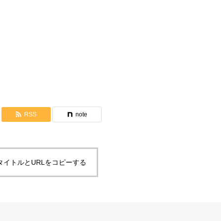
米国元旦集会での内容報告
RSS
note
タイトルとURLをコピーする