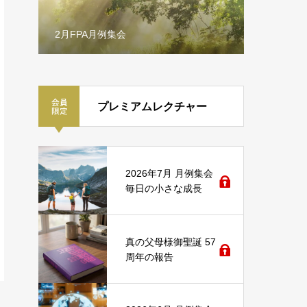
2月FPA月例集会
祝福証し
プレミアムレクチャー
2026年7月 月例集会
毎日の小さな成長
真の父母様御聖誕 57
周年の報告