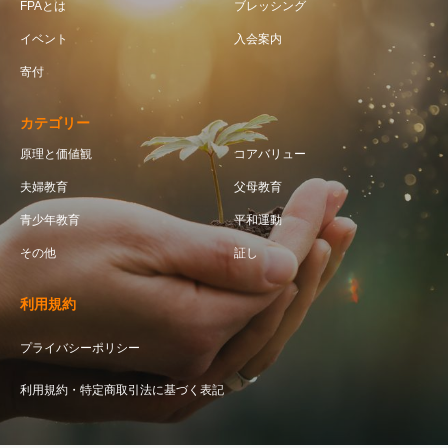
FPAとは
ブレッシング
イベント
入会案内
寄付
カテゴリー
原理と価値観
コアバリュー
夫婦教育
父母教育
青少年教育
平和運動
その他
証し
利用規約
プライバシーポリシー
利用規約・特定商取引法に基づく表記