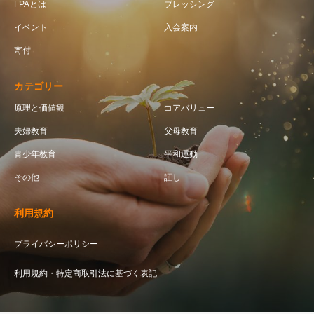
FPAとは
ブレッシング
イベント
入会案内
寄付
カテゴリー
原理と価値観
コアバリュー
夫婦教育
父母教育
青少年教育
平和運動
その他
証し
利用規約
プライバシーポリシー
利用規約・特定商取引法に基づく表記