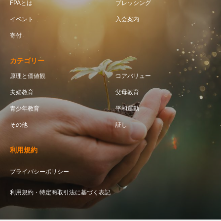
FPAとは
ブレッシング
イベント
入会案内
寄付
カテゴリー
原理と価値観
コアバリュー
夫婦教育
父母教育
青少年教育
平和運動
その他
証し
利用規約
プライバシーポリシー
利用規約・特定商取引法に基づく表記