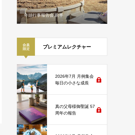
年頭行事報告会 前半
第二次21
プレミアムレクチャー
2026年7月 月例集会
毎日の小さな成長
真の父母様御聖誕 57
周年の報告