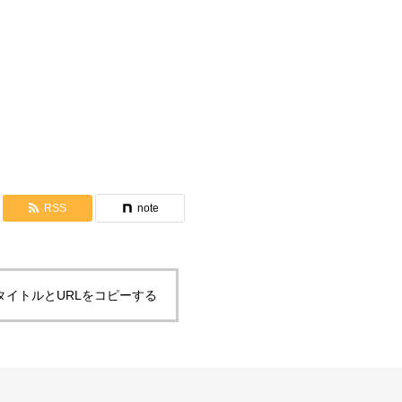
ご聖婚式の証②（木村さん）
RSS
note
タイトルとURLをコピーする