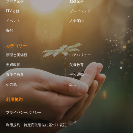
ブログ記事
動画記事
FPAとは
ブレッシング
イベント
入会案内
寄付
カテゴリー
原理と価値観
コアバリュー
夫婦教育
父母教育
青少年教育
平和運動
その他
証し
利用規約
プライバシーポリシー
利用規約・特定商取引法に基づく表記