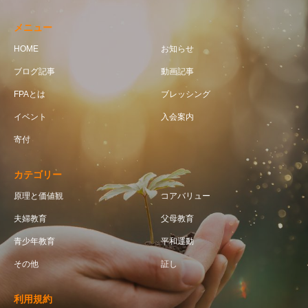
メニュー
HOME
お知らせ
ブログ記事
動画記事
FPAとは
ブレッシング
イベント
入会案内
寄付
カテゴリー
原理と価値観
コアバリュー
夫婦教育
父母教育
青少年教育
平和運動
その他
証し
利用規約