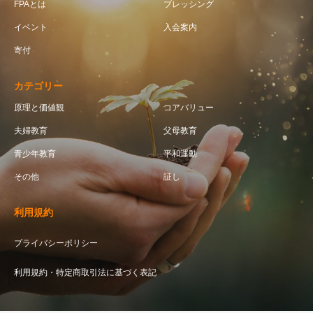
FPAとは
ブレッシング
イベント
入会案内
寄付
カテゴリー
原理と価値観
コアバリュー
夫婦教育
父母教育
青少年教育
平和運動
その他
証し
利用規約
プライバシーポリシー
利用規約・特定商取引法に基づく表記