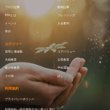
ブログ記事
動画記事
FPAとは
ブレッシング
イベント
入会案内
寄付
カテゴリー
原理と価値観
コアバリュー
夫婦教育
父母教育
青少年教育
平和運動
その他
証し
利用規約
プライバシーポリシー
利用規約・特定商取引法に基づく表記