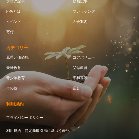
ブログ記事
動画記事
FPAとは
ブレッシング
イベント
入会案内
寄付
カテゴリー
原理と価値観
コアバリュー
夫婦教育
父母教育
青少年教育
平和運動
その他
証し
利用規約
プライバシーポリシー
利用規約・特定商取引法に基づく表記