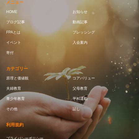
メニュー
HOME
お知らせ
ブログ記事
動画記事
FPAとは
ブレッシング
イベント
入会案内
寄付
カテゴリー
原理と価値観
コアバリュー
夫婦教育
父母教育
青少年教育
平和運動
その他
証し
利用規約
プライバシーポリシー