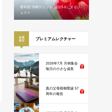
を振り
青年部 沖縄サミット（11/3-6）ダイジ
ェスト
祝福運動
プレミアムレクチャー
2026年7月 月例集会
毎日の小さな成長
真の父母様御聖誕 57
周年の報告