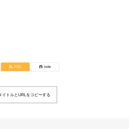
FPA創設4周年記念集会 2021年
天宙的葛藤終結に向けて
返って
RSS
note
タイトルとURLをコピーする