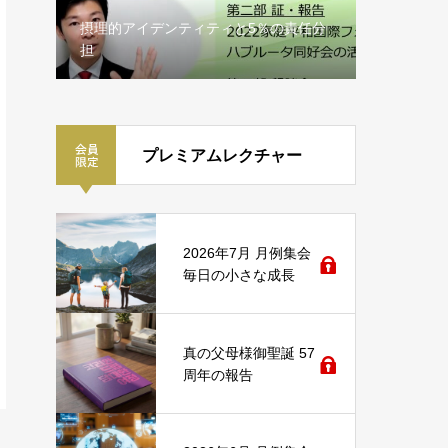
摂理的アイデンティティと5％の責任分
担
年頭行事
プレミアムレクチャー
2026年7月 月例集会
毎日の小さな成長
真の父母様御聖誕 57
周年の報告