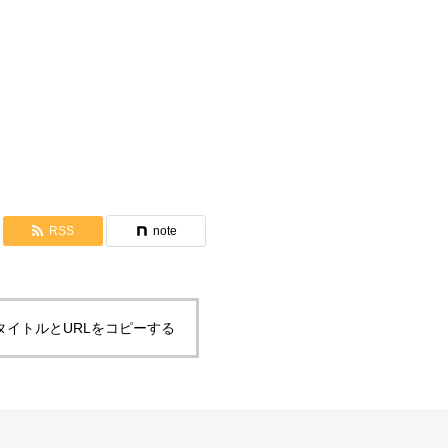
FPA訪韓プログラム説明会②
RSS
note
タイトルとURLをコピーする