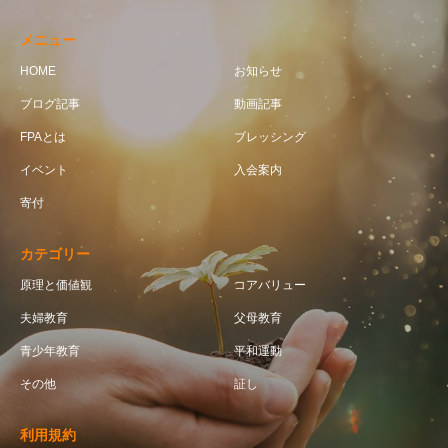
メニュー
HOME
お知らせ
ブログ記事
動画記事
FPAとは
ブレッシング
イベント
入会案内
寄付
カテゴリー
原理と価値観
コアバリュー
夫婦教育
父母教育
青少年教育
平和運動
その他
証し
利用規約