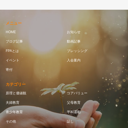
メニュー
HOME
お知らせ
ブログ記事
動画記事
FPAとは
ブレッシング
イベント
入会案内
寄付
カテゴリー
原理と価値観
コアバリュー
夫婦教育
父母教育
青少年教育
平和運動
その他
証し