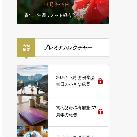
ス
青年・沖縄サミット報告会
2月FPA
プレミアムレクチャー
2026年7月 月例集会
毎日の小さな成長
真の父母様御聖誕 57
周年の報告