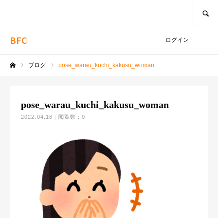
SEARCH
BFC
ログイン
ブログ
pose_warau_kuchi_kakusu_woman
ホーム
pose_warau_kuchi_kakusu_woman
2022.04.16
閲覧数：0