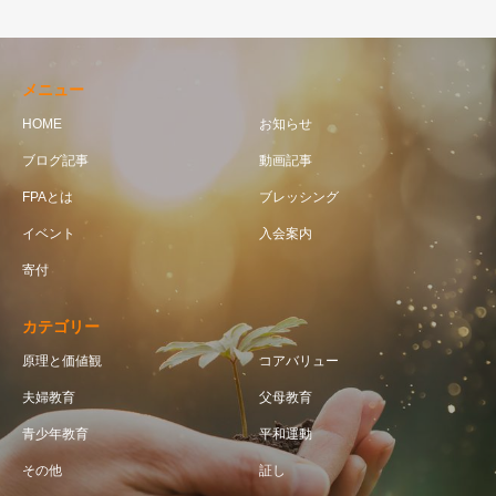
メニュー
HOME
お知らせ
ブログ記事
動画記事
FPAとは
ブレッシング
イベント
入会案内
寄付
カテゴリー
原理と価値観
コアバリュー
夫婦教育
父母教育
青少年教育
平和運動
その他
証し