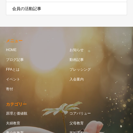
会員の活動記事
メニュー
HOME
お知らせ
ブログ記事
動画記事
FPAとは
ブレッシング
イベント
入会案内
寄付
カテゴリー
原理と価値観
コアバリュー
夫婦教育
父母教育