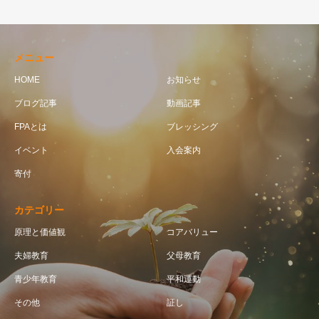
メニュー
HOME
お知らせ
ブログ記事
動画記事
FPAとは
ブレッシング
イベント
入会案内
寄付
カテゴリー
原理と価値観
コアバリュー
夫婦教育
父母教育
青少年教育
平和運動
その他
証し