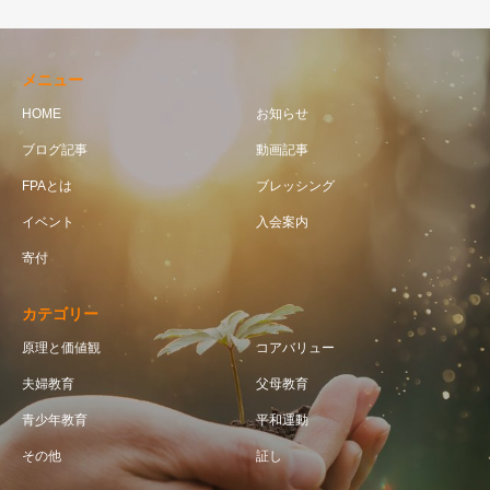
メニュー
HOME
お知らせ
ブログ記事
動画記事
FPAとは
ブレッシング
イベント
入会案内
寄付
カテゴリー
原理と価値観
コアバリュー
夫婦教育
父母教育
青少年教育
平和運動
その他
証し