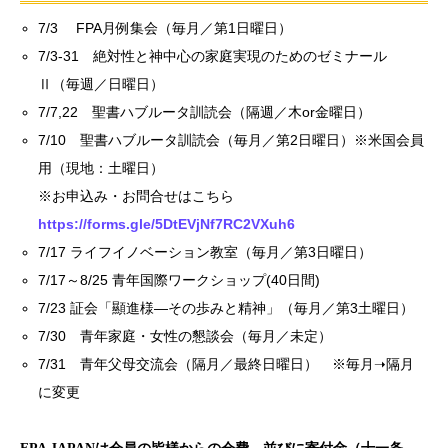
7/3 FPA月例集会（毎月／第1日曜日）
7/3-31 絶対性と神中心の家庭実現のためのゼミナール
Ⅱ（毎週／日曜日）
7/7,22 聖書ハブルータ訓読会（隔週／木or金曜日）
7/10 聖書ハブルータ訓読会（毎月／第2日曜日）※米国会員
用（現地：土曜日）
※お申込み・お問合せはこちら
https://forms.gle/5DtEVjNf7RC2VXuh6
7/17 ライフイノベーション教室（毎月／第3日曜日）
7/17～8/25 青年国際ワークショップ(40日間)
7/23 証会「顯進様―その歩みと精神」（毎月／第3土曜日）
7/30 青年家庭・女性の懇談会（毎月／未定）
7/31 青年父母交流会（隔月／最終日曜日） ※毎月➝隔月
に変更