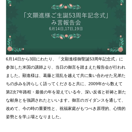
6月14日から3回にわたり、「文顯進様御聖誕53周年記念式」に
参加した米国の講師より、当日の御言を踏まえた報告会が行われ
ました。顯進様は、葛藤と混乱を越えて共に集い合わせた兄弟た
ちの歩みを誇らしく語ってくださると共に、2009年から数えて
第2次7年路程・最後の年を迎えている今、深い反省と祈祷と新た
な献身とを強調されたといいます。御言のガイダンスを通して、
改めて、今の時の重要性と、祝福家庭がもつべき原理的、心情的
姿勢とを学ぶ場となりました。