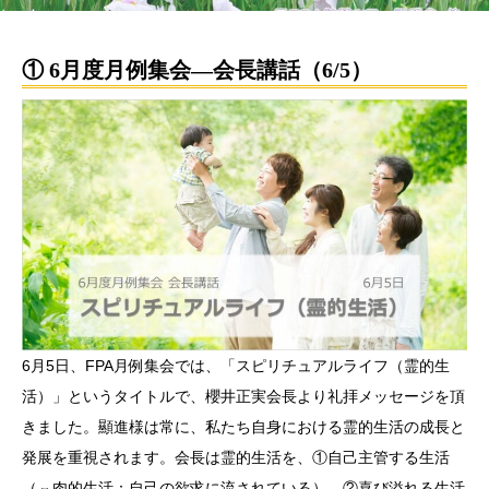
① 6月度月例集会―会長講話（6/5）
6月5日、FPA月例集会では、「スピリチュアルライフ（霊的生
活）」というタイトルで、櫻井正実会長より礼拝メッセージを頂
きました。顯進様は常に、私たち自身における霊的生活の成長と
発展を重視されます。会長は霊的生活を、①自己主管する生活
（⇔肉的生活：自己の欲求に流されている）、②喜び溢れる生活