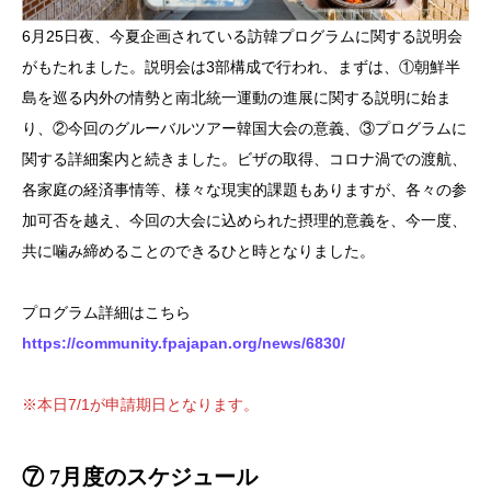
6月25日夜、今夏企画されている訪韓プログラムに関する説明会
がもたれました。説明会は3部構成で行われ、まずは、①朝鮮半
島を巡る内外の情勢と南北統一運動の進展に関する説明に始ま
り、②今回のグルーバルツアー韓国大会の意義、③プログラムに
関する詳細案内と続きました。ビザの取得、コロナ渦での渡航、
各家庭の経済事情等、様々な現実的課題もありますが、各々の参
加可否を越え、今回の大会に込められた摂理的意義を、今一度、
共に噛み締めることのできるひと時となりました。
プログラム詳細はこちら
https://community.fpajapan.org/news/6830/
※本日7/1が申請期日となります。
⑦ 7月度のスケジュール