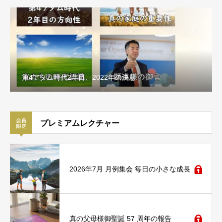
第4アダム時代2年目、2022年の決意
祝福証
プレミアムレクチャー
2026年7月 月例集会 毎日の小さな成長
真の父母様御聖誕 57 周年の報告