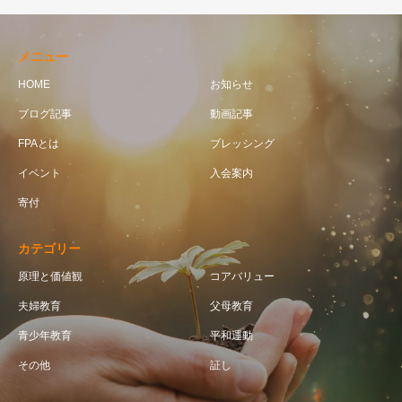
メニュー
HOME
お知らせ
ブログ記事
動画記事
FPAとは
ブレッシング
イベント
入会案内
寄付
カテゴリー
原理と価値観
コアバリュー
夫婦教育
父母教育
青少年教育
平和運動
その他
証し