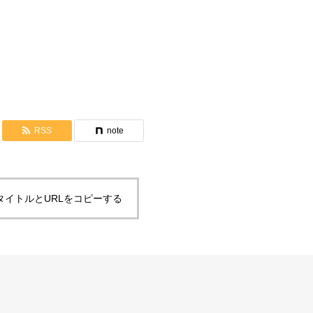
証し「地上生活は霊界に行く為の
間」
RSS
note
タイトルとURLをコピーする