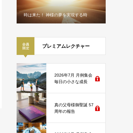
準備期
絶対性と
時は来た！ 神様の夢を実現する時
ナール
プレミアムレクチャー
2026年7月 月例集会
毎日の小さな成長
真の父母様御聖誕 57
周年の報告