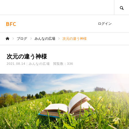
SEARCH
BFC
ログイン
ブログ
みんなの広場
次元の違う神様
ホーム
次元の違う神様
2021.08.14
みんなの広場
閲覧数：336