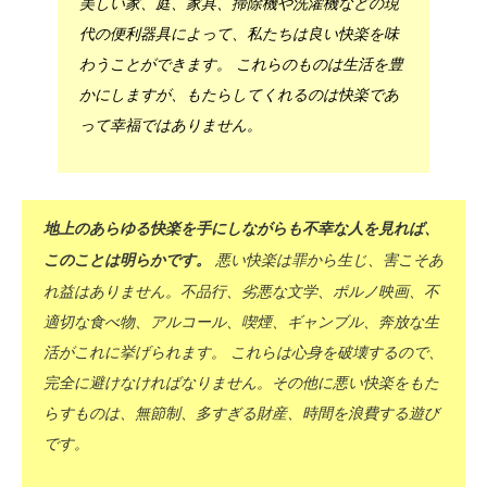
美しい家、庭、家具、掃除機や洗濯機などの現
代の便利器具によって、私たちは良い快楽を味
わうことができます。 これらのものは生活を豊
かにしますが、もたらしてくれるのは快楽であ
って幸福ではありません。
地上のあらゆる快楽を手にしながらも不幸な人を見れば、
悪い快楽は罪から生じ、害こそあ
このことは明らかです。
れ益はありません。不品行、劣悪な文学、ポルノ映画、不
適切な食べ物、アルコール、喫煙、ギャンブル、奔放な生
活がこれに挙げられます。 これらは心身を破壊するので、
完全に避けなければなりません。その他に悪い快楽をもた
らすものは、無節制、多すぎる財産、時間を浪費する遊び
です。