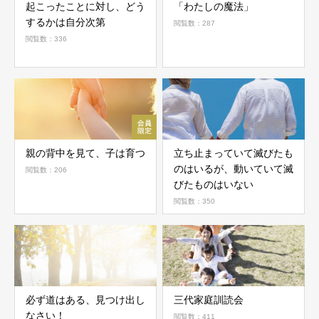
起こったことに対し、どう
「わたしの魔法」
するかは自分次第
閲覧数：287
閲覧数：336
親の背中を見て、子は育つ
立ち止まっていて滅びたも
のはいるが、動いていて滅
閲覧数：206
びたものはいない
閲覧数：350
必ず道はある、見つけ出し
三代家庭訓読会
なさい！
閲覧数：411