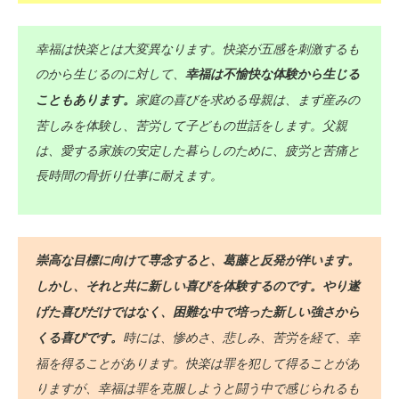
幸福は快楽とは大変異なります。快楽が五感を刺激するも
のから生じるのに対して、
幸福は不愉快な体験から生じる
家庭の喜びを求める母親は、まず産みの
こともあります。
苦しみを体験し、苦労して子どもの世話をします。父親
は、愛する家族の安定した暮らしのために、疲労と苦痛と
長時間の骨折り仕事に耐えます。
崇高な目標に向けて専念すると、葛藤と反発が伴います。
しかし、それと共に新しい喜びを体験するのです。やり遂
げた喜びだけではなく、困難な中で培った新しい強さから
時には、惨めさ、悲しみ、苦労を経て、幸
くる喜びです。
福を得ることがあります。快楽は罪を犯して得ることがあ
りますが、幸福は罪を克服しようと闘う中で感じられるも