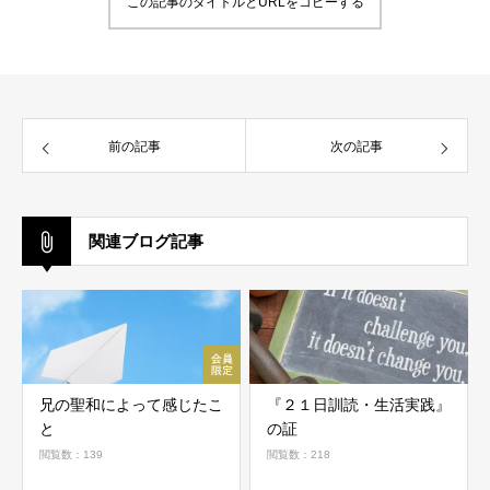
この記事のタイトルとURLをコピーする
前の記事
次の記事
関連ブログ記事
兄の聖和によって感じたこ
『２１日訓読・生活実践』
と
の証
閲覧数：139
閲覧数：218