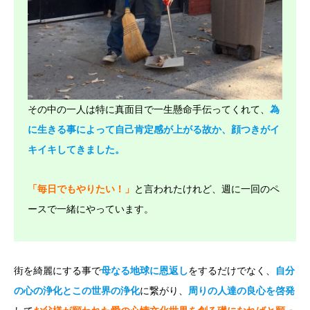
その中の一人は特に真面目で一生懸命手伝ってくれて、
為
に生きる事によって自己肯定感が上がる故か、顔つきがイ
キイキしてきました。
と言われたけれど、週に一回のペ
「毎日でもやりたい！」
ースで一緒にやっています。
街を綺麗にする事で
をするだけでなく、
母なる地球に恩返し
自分
に繋がり、
の心の浄化とこの世界の浄化
周りの人達の良心を啓発