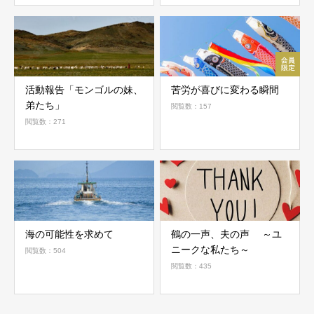
活動報告「モンゴルの妹、
苦労が喜びに変わる瞬間
弟たち」
閲覧数：157
閲覧数：271
海の可能性を求めて
鶴の一声、夫の声 ～ユ
ニークな私たち～
閲覧数：504
閲覧数：435