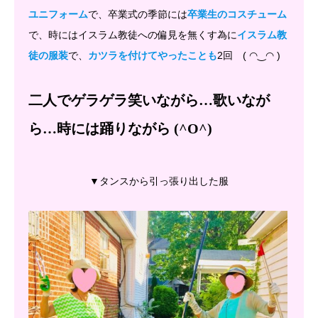
で、卒業式の季節には
ユニフォーム
卒業生のコスチューム
で、時にはイスラム教徒への偏見を無くす為に
イスラム教
で、
2回 ( ◠‿◠ )
徒の服装
カツラを付けてやったことも
二人でゲラゲラ笑いながら…歌いなが
ら…時には踊りながら (^O^)
▼タンスから引っ張り出した服