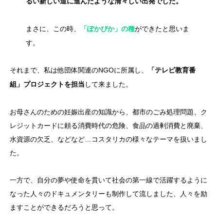
るい新しい道に進んだような清々しい出発でした。
まさに、この時、
ができたと思いま
「ぽかぴか」の種
す。
それまで、私は他団体関連のNGOに所属し、
「テレビ教育番
して来ました。
組」プロジェクトを担当
お母さんのための妊娠出産の知識から、都市のごみ処理問題、ク
レジットカードに頼る消費時代の危険、食品の過剰消費と廃棄、
水資源の欠乏、などなど…コスタリカの様々なテーマを扱いまし
た。
一方で、自分の夢や使命を貫いて社会の第一線で活躍するように
なった人々のドキュメンタリーも制作して流しました、人々を励
ますことができるだろうと思って。