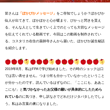
皆さんは
をご存知でしょうか？ぽかぴか
「ぽかぴかメッセージ」
仙人が出てきて、ぽかぽかと心が暖まり、ぴかっと閃きを貰え
る、そんな人として生きていく上でのとっても大切なメッセージ
を伝えてくれている動画です。今回はこの動画を制作されてい
る、コスタリカ在住の薬師寺さんから届いた、ぽかぴか誕生秘話
を紹介します。
2019年8月、私はFPAで学び始めました。その時のショックは口
では言い表せません。つまり何も分かっていなかったということ
が分かったのです。読んでいるはずなのに、「ここにも、ああこ
こにも!」と
気づかなかったお父様の願いが具体的にしたためら
のに気づき、申し訳なさでどれだけジタバタしたでしょ
れている
う。私はみ言葉の虜になりました。