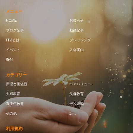
メニュー
HOME
お知らせ
ブログ記事
動画記事
FPAとは
ブレッシング
イベント
入会案内
寄付
カテゴリー
原理と価値観
コアバリュー
夫婦教育
父母教育
青少年教育
平和運動
その他
証し
利用規約