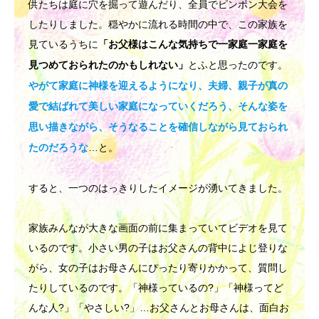
供たちは庭に穴を掘って遊んだり、全員でピンポン大会を
したりしました。穏やかに流れる時間の中で、この家族を
見ているうちに
「お父様はこんな気持ちで一家庭一家庭を
とふと思ったのです。
見つめておられたのかもしれない」
やがて家庭に神様を迎えるようになり、夫婦、親子が真の
愛で結ばれて美しい家庭になっていくだろう、そんな姿を
思い描きながら、そうなることを確信しながら見ておられ
…と。
たのだろうな
すると、一つのはっきりしたイメージが湧いてきました。
家族みんなが大きな画面の前に集まっていてビデオを見て
いるのです。小さい男の子はお父さんの背中によじ登りな
がら、女の子はお母さんにぴったり寄りかかって、質問し
たりしているのです。「神様っているの?」「神様ってど
んな人?」「やさしい?」…お父さんとお母さんは、面白お