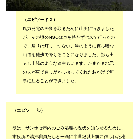
（エピソード２）
風力発電の画像を取るために山奥に行きました
が、その頃のNGOは車を持たずバスで行ったの
で、帰りは灯り一つない、墨のように真っ暗な
山道を徒歩で降りることになりました。獣も出
るし山賊のような連中もいます。たまたま地元
の人が車で通りがかり拾ってくれたおかげで無
事に戻ることができました。
（エピソード3）
彼は、サンホセ市内のごみ処理の現状を知らせるために、
市役所の清掃職員たちと一緒に半世紀以上前に作られた地