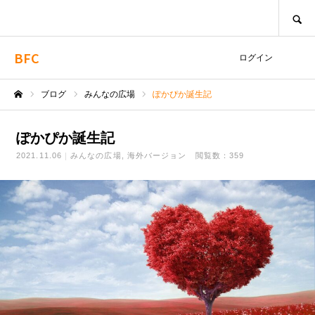
SEARCH
BFC
ログイン
ブログ
みんなの広場
ぽかぴか誕生記
ホーム
ぽかぴか誕生記
2021.11.06
みんなの広場
海外バージョン
閲覧数：359